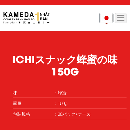
ICHIスナック蜂蜜の味
150G
味
蜂蜜
重量
150g
包装規格
20パック/ケース