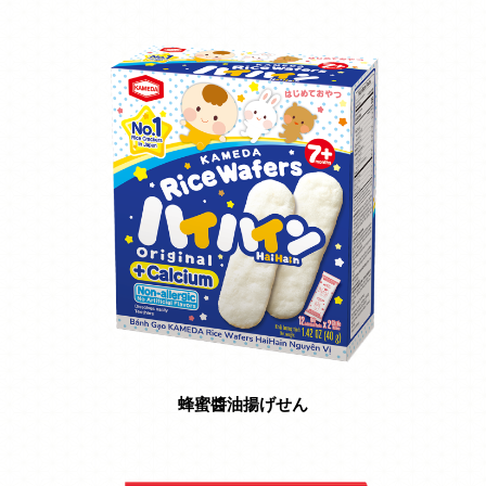
蜂蜜醬油揚げせん