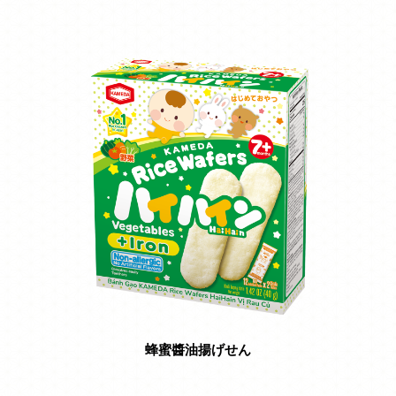
蜂蜜醬油揚げせん