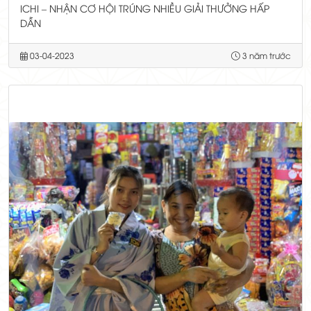
ICHI – NHẬN CƠ HỘI TRÚNG NHIỀU GIẢI THƯỞNG HẤP
DẪN
03-04-2023
3 năm trước