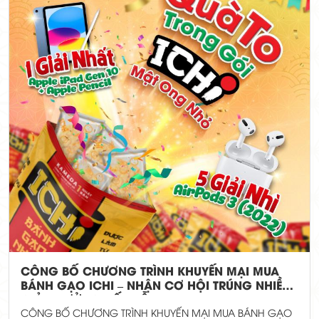
CÔNG BỐ CHƯƠNG TRÌNH KHUYẾN MẠI MUA
BÁNH GẠO ICHI – NHẬN CƠ HỘI TRÚNG NHIỀU
GIẢI THƯỞNG HẤP DẪN
CÔNG BỐ CHƯƠNG TRÌNH KHUYẾN MẠI MUA BÁNH GẠO