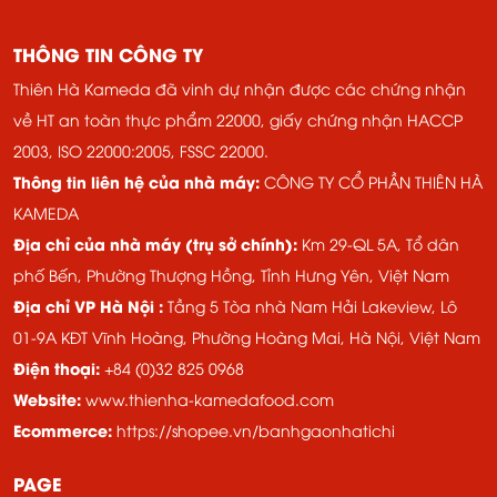
THÔNG TIN CÔNG TY
Thiên Hà Kameda đã vinh dự nhận được các chứng nhận
về HT an toàn thực phẩm 22000, giấy chứng nhận HACCP
2003, ISO 22000:2005, FSSC 22000.
Thông tin liên hệ của nhà máy:
CÔNG TY CỔ PHẦN THIÊN HÀ
KAMEDA
Địa chỉ của nhà máy (trụ sở chính):
Km 29-QL 5A, Tổ dân
phố Bến, Phường Thượng Hồng, Tỉnh Hưng Yên, Việt Nam
Địa chỉ VP Hà Nội :
Tầng 5 Tòa nhà Nam Hải Lakeview, Lô
01-9A KĐT Vĩnh Hoàng, ​​Phường Hoàng Mai, Hà Nội, Việt Nam
Điện thoại:
+84 (0)32 825 0968
Website:
www.thienha-kamedafood.com
Ecommerce:
https://shopee.vn/banhgaonhatichi
PAGE