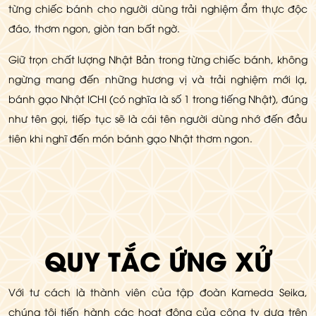
từng chiếc bánh cho người dùng trải nghiệm ẩm thực độc
đáo, thơm ngon, giòn tan bất ngờ.
Giữ trọn chất lượng Nhật Bản trong từng chiếc bánh, không
ngừng mang đến những hương vị và trải nghiệm mới lạ,
bánh gạo Nhật ICHI (có nghĩa là số 1 trong tiếng Nhật), đúng
như tên gọi, tiếp tục sẽ là cái tên người dùng nhớ đến đầu
tiên khi nghĩ đến món bánh gạo Nhật thơm ngon.
QUY TẮC ỨNG XỬ
Với tư cách là thành viên của tập đoàn Kameda Seika,
chúng tôi tiến hành các hoạt động của công ty dựa trên