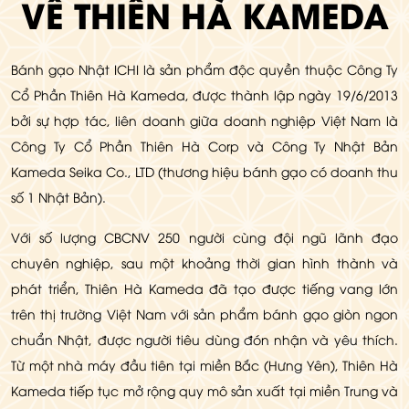
VỀ THIÊN HÀ KAMEDA
Bánh gạo Nhật ICHI là sản phẩm độc quyền thuộc Công Ty
Cổ Phần Thiên Hà Kameda, được thành lập ngày 19/6/2013
bởi sự hợp tác, liên doanh giữa doanh nghiệp Việt Nam là
Công Ty Cổ Phần Thiên Hà Corp và Công Ty Nhật Bản
Kameda Seika Co., LTD (thương hiệu bánh gạo có doanh thu
số 1 Nhật Bản).
Với số lượng CBCNV 250 người cùng đội ngũ lãnh đạo
chuyên nghiệp, sau một khoảng thời gian hình thành và
phát triển, Thiên Hà Kameda đã tạo được tiếng vang lớn
trên thị trường Việt Nam với sản phẩm bánh gạo giòn ngon
chuẩn Nhật, được người tiêu dùng đón nhận và yêu thích.
Từ một nhà máy đầu tiên tại miền Bắc (Hưng Yên), Thiên Hà
Kameda tiếp tục mở rộng quy mô sản xuất tại miền Trung và