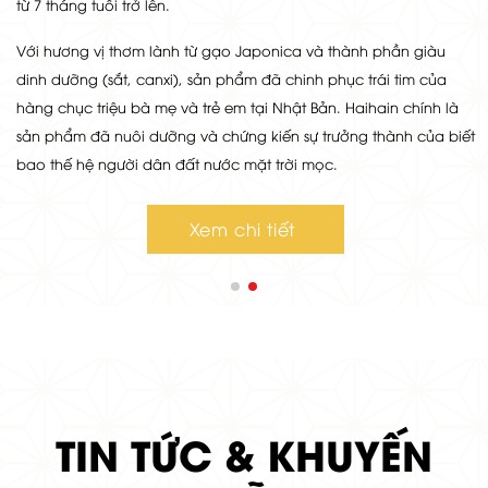
từ 7 tháng tuổi trở lên.
Với hương vị thơm lành từ gạo Japonica và thành phần giàu
dinh dưỡng (sắt, canxi), sản phẩm đã chinh phục trái tim của
hàng chục triệu bà mẹ và trẻ em tại Nhật Bản. Haihain chính là
sản phẩm đã nuôi dưỡng và chứng kiến sự trưởng thành của biết
bao thế hệ người dân đất nước mặt trời mọc.
Xem chi tiết
TIN TỨC & KHUYẾN