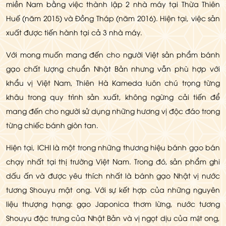
miền Nam bằng việc thành lập 2 nhà máy tại Thừa Thiên
Huế (năm 2015) và Đồng Tháp (năm 2016). Hiện tại, việc sản
xuất được tiến hành tại cả 3 nhà máy.
Với mong muốn mang đến cho người Việt sản phẩm bánh
gạo chất lượng chuẩn Nhật Bản nhưng vẫn phù hợp với
khẩu vị Việt Nam, Thiên Hà Kameda luôn chú trọng từng
khâu trong quy trình sản xuất, không ngừng cải tiến để
mang đến cho người sử dụng những hương vị độc đáo trong
từng chiếc bánh giòn tan.
Hiện tại, ICHI là một trong những thương hiệu bánh gạo bán
chạy nhất tại thị trường Việt Nam. Trong đó, sản phẩm ghi
dấu ấn và được yêu thích nhất là bánh gạo Nhật vị nước
tương Shouyu mật ong. Với sự kết hợp của những nguyên
liệu thượng hạng: gạo Japonica thơm lừng, nước tương
Shouyu đặc trưng của Nhật Bản và vị ngọt dịu của mật ong,