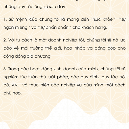
những quy tắc ứng xử sau đây:
1. Sứ mệnh của chúng tôi là mang đến ''sức khỏe'', ''sự
ngon miệng'' và ''sự phấn chấn'' cho khách hàng.
2. Với tư cách là một doanh nghiệp tốt, chúng tôi sẽ nỗ lực
bảo vệ môi trường thế giới, hòa nhập và đóng góp cho
cộng đồng địa phương.
3. Trong các hoạt động kinh doanh của mình, chúng tôi sẽ
nghiêm túc tuân thủ luật pháp, các quy định, quy tắc nội
bộ, v.v... và thực hiện các nghiệp vụ của mình một cách
phù hợp.