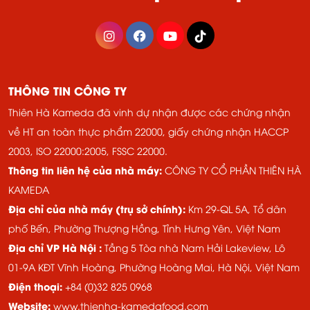
THÔNG TIN CÔNG TY
Thiên Hà Kameda đã vinh dự nhận được các chứng nhận
về HT an toàn thực phẩm 22000, giấy chứng nhận HACCP
2003, ISO 22000:2005, FSSC 22000.
Thông tin liên hệ của nhà máy:
CÔNG TY CỔ PHẦN THIÊN HÀ
KAMEDA
Địa chỉ của nhà máy (trụ sở chính):
Km 29-QL 5A, Tổ dân
phố Bến, Phường Thượng Hồng, Tỉnh Hưng Yên, Việt Nam
Địa chỉ VP Hà Nội :
Tầng 5 Tòa nhà Nam Hải Lakeview, Lô
01-9A KĐT Vĩnh Hoàng, ​​Phường Hoàng Mai, Hà Nội, Việt Nam
Điện thoại:
+84 (0)32 825 0968
Website:
www.thienha-kamedafood.com