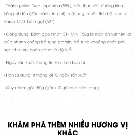
- Thành phần: Gạo Japonica (55%), dầu thực vật, đường kính
trắng, xì dầu (đậu nành, lúa mì), mật ong, muối, tinh bột acetat
starch 1420, bột ngọt (621)
- Công dụng: Bánh gạo Nhật ICHI Mini 150g là món ăn vặt tiện lợi
giúp nhanh chóng bổ sung protein, bổ sung khoáng chất, phù
hợp cho mọi hoàn cảnh và độ tuổi
- Ngày sản xuất: thông tin xem trên bao bì
- Hạn sử dụng: 8 tháng kể từ ngày sản xuất
- Quy cách: gói 150g (gồm 10 gói nhỏ bên trong)
KHÁM PHÁ THÊM NHIỀU HƯƠNG VỊ
KHÁC