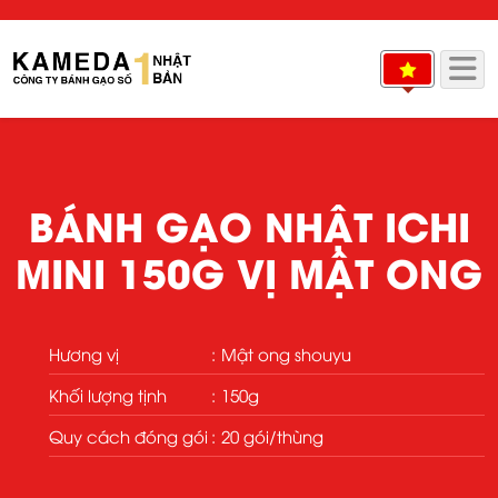
BÁNH GẠO NHẬT ICHI
MINI 150G VỊ MẬT ONG
Hương vị
Mật ong shouyu
Khối lượng tịnh
150g
Quy cách đóng gói
20 gói/thùng