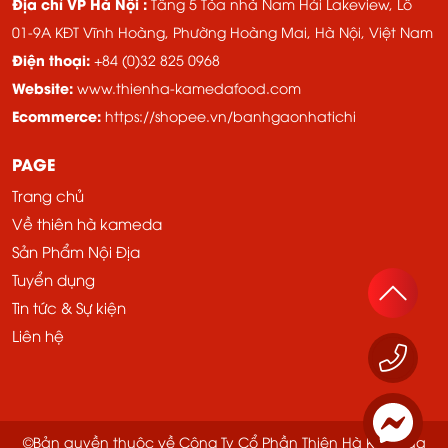
Địa chỉ VP Hà Nội :
Tầng 5 Tòa nhà Nam Hải Lakeview, Lô
01-9A KĐT Vĩnh Hoàng, ​​Phường Hoàng Mai, Hà Nội, Việt Nam
Điện thoại:
+84 (0)32 825 0968
Website:
www.thienha-kamedafood.com
Ecommerce:
https://shopee.vn/banhgaonhatichi
PAGE
Trang chủ
Về thiên hà kameda
Sản Phẩm Nội Địa
Tuyển dụng
Tin tức & Sự kiện
Liên hệ
©Bản quyền thuộc về Công Ty Cổ Phần Thiên Hà Kameda