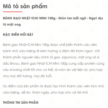
Mô tả sản phẩm
BÁNH GẠO NHẬT ICHi MINI 150g - Giòn tan bất ngờ - Ngọt dịu
từ mật ong
ĐẶC ĐIỂM NỔI BẬT
Bánh gạo Nhật ICHI Mini 150g được chế biến thành các viên
bánh nhỏ vừa miệng đi kèm hương vị đậm đà thơm ngon. Với
thành phần nguyên liệu chính là gạo Japonica, mật ong và xì
dầu Shoyu, Bánh gạo Nhật ICHI Mini 150g cung cấp protein cùng
các khoáng chất tốt cho cơ thể, là món ăn vặt tiện lợi, phù hợp
cho mọi đối tượng, mọi độ tuổi.
Ưu điểm của sản phẩm là được tạo hình thành các viên tròn nhỏ
vừa miệng, dễ ăn, thơm ngậy, phù hợp cho cả trẻ nhỏ
THÔNG TIN SẢN PHẨM